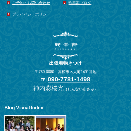
ご予約・お問い合わせ
玲幸舞ブログ
2014年5月
(1)
2014年4月
(3)
プライバシーポリシー
2014年3月
(2)
2014年2月
(1)
2013年11月
(1)
2013年10月
(1)
2013年8月
(2)
出張着物きつけ
2013年6月
(1)
〒760-0080 高松市木太町1491番地
2013年5月
(1)
090-7781-1498
TEL
2013年4月
(3)
神内彩桜光
（
じんないあさみ
）
2013年3月
(1)
2013年2月
(1)
2012年12月
(1)
Blog Visual Index
2012年7月
(1)
2012年6月
(1)