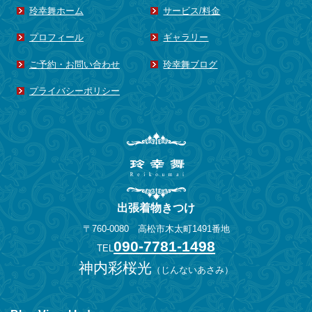
2014年8月
(1)
玲幸舞ホーム
サービス/料金
2014年7月
(1)
プロフィール
ギャラリー
2014年6月
(3)
ご予約・お問い合わせ
玲幸舞ブログ
2014年5月
(1)
2014年4月
(3)
プライバシーポリシー
2014年3月
(2)
2014年2月
(1)
2013年11月
(1)
2013年10月
(1)
2013年8月
(2)
出張着物きつけ
2013年6月
(1)
〒760-0080 高松市木太町1491番地
2013年5月
(1)
090-7781-1498
TEL
2013年4月
(3)
神内彩桜光
（
じんないあさみ
）
2013年3月
(1)
2013年2月
(1)