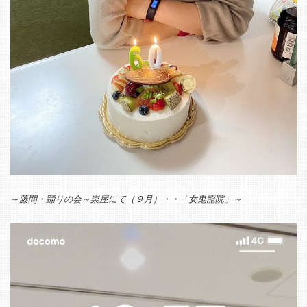
～藤間・踊りの会～楽屋にて（９月）・・「女鬼龍院」～