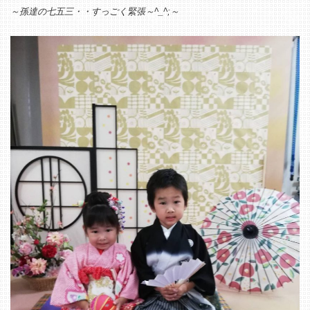
～孫達の七五三・・すっごく緊張～^_^;～