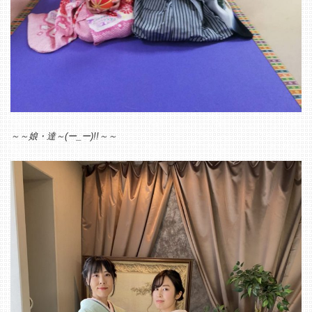
～～娘・達～(ー_ー)!!～～