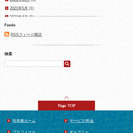
2021年5月
(1)
2021年4月
(1)
Feeds
2021年3月
(1)
2020年1月
(1)
RSSフィード購読
2017年10月
(1)
2017年8月
(1)
検索
2017年4月
(1)
2015年8月
(1)
2015年5月
(3)
2015年4月
(4)
2015年3月
(1)
2015年2月
(1)
2015年1月
(15)
2014年8月
(1)
玲幸舞ホーム
サービス/料金
2014年7月
(1)
プロフィール
ギャラリー