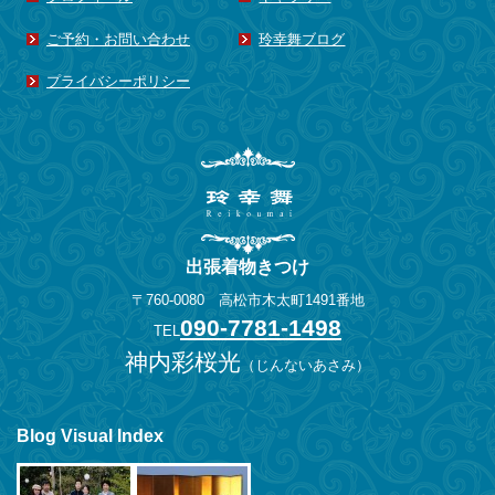
2014年6月
(3)
ご予約・お問い合わせ
玲幸舞ブログ
2014年5月
(1)
2014年4月
(3)
プライバシーポリシー
2014年3月
(2)
2014年2月
(1)
2013年11月
(1)
2013年10月
(1)
2013年8月
(2)
出張着物きつけ
2013年6月
(1)
〒760-0080 高松市木太町1491番地
2013年5月
(1)
090-7781-1498
TEL
2013年4月
(3)
神内彩桜光
（
じんないあさみ
）
2013年3月
(1)
2013年2月
(1)
2012年12月
(1)
Blog Visual Index
2012年7月
(1)