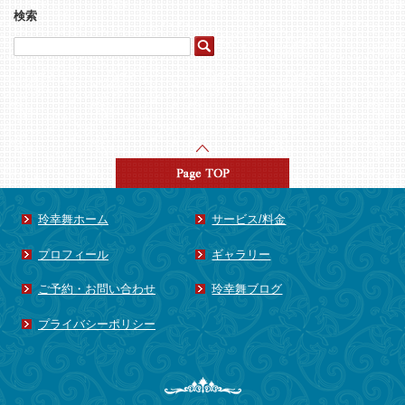
2017年8月
(1)
検索
2017年4月
(1)
2015年8月
(1)
2015年5月
(3)
2015年4月
(4)
2015年3月
(1)
2015年2月
(1)
2015年1月
(15)
2014年8月
(1)
玲幸舞ホーム
サービス/料金
2014年7月
(1)
プロフィール
ギャラリー
2014年6月
(3)
ご予約・お問い合わせ
玲幸舞ブログ
2014年5月
(1)
2014年4月
(3)
プライバシーポリシー
2014年3月
(2)
2014年2月
(1)
2013年11月
(1)