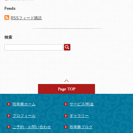
2021年4月
(1)
Feeds
2021年3月
(1)
2020年1月
(1)
RSSフィード購読
2017年10月
(1)
2017年8月
(1)
検索
2017年4月
(1)
2015年8月
(1)
2015年5月
(3)
2015年4月
(4)
2015年3月
(1)
2015年2月
(1)
2015年1月
(15)
2014年8月
(1)
玲幸舞ホーム
サービス/料金
2014年7月
(1)
プロフィール
ギャラリー
2014年6月
(3)
ご予約・お問い合わせ
玲幸舞ブログ
2014年5月
(1)