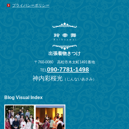
2014年4月
(3)
プライバシーポリシー
2014年3月
(2)
2014年2月
(1)
2013年11月
(1)
2013年10月
(1)
2013年8月
(2)
出張着物きつけ
2013年6月
(1)
〒760-0080 高松市木太町1491番地
2013年5月
(1)
090-7781-1498
TEL
2013年4月
(3)
神内彩桜光
（
じんないあさみ
）
2013年3月
(1)
2013年2月
(1)
2012年12月
(1)
Blog Visual Index
2012年7月
(1)
2012年6月
(1)