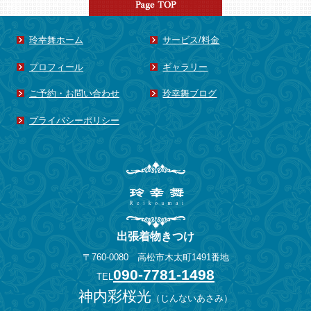
2015年1月
(15)
2014年8月
(1)
玲幸舞ホーム
サービス/料金
2014年7月
(1)
プロフィール
ギャラリー
2014年6月
(3)
ご予約・お問い合わせ
玲幸舞ブログ
2014年5月
(1)
2014年4月
(3)
プライバシーポリシー
2014年3月
(2)
2014年2月
(1)
2013年11月
(1)
2013年10月
(1)
2013年8月
(2)
出張着物きつけ
2013年6月
(1)
〒760-0080 高松市木太町1491番地
2013年5月
(1)
090-7781-1498
TEL
2013年4月
(3)
神内彩桜光
（
じんないあさみ
）
2013年3月
(1)