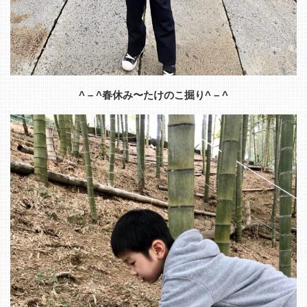
^ – ^春休み〜たけのこ掘り^ – ^