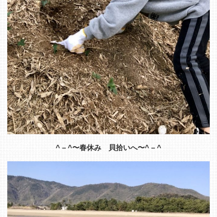
^ – ^〜春休み 貝拾いへ〜^ – ^