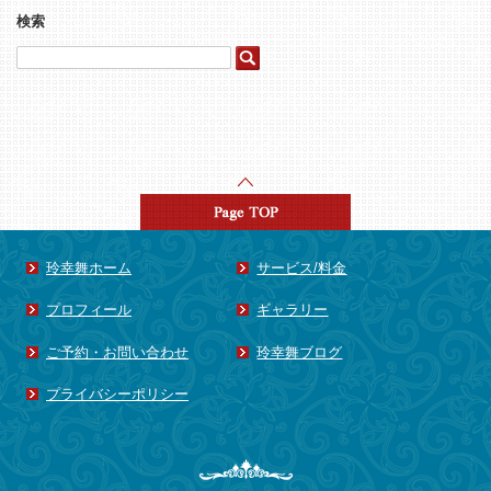
2017年8月
(1)
検索
2017年4月
(1)
2015年8月
(1)
2015年5月
(3)
2015年4月
(4)
2015年3月
(1)
2015年2月
(1)
2015年1月
(15)
2014年8月
(1)
玲幸舞ホーム
サービス/料金
2014年7月
(1)
プロフィール
ギャラリー
2014年6月
(3)
ご予約・お問い合わせ
玲幸舞ブログ
2014年5月
(1)
2014年4月
(3)
プライバシーポリシー
2014年3月
(2)
2014年2月
(1)
2013年11月
(1)