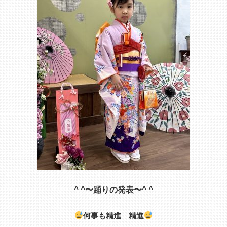
^ ^〜踊りの発表〜^ ^
何事も精進 精進