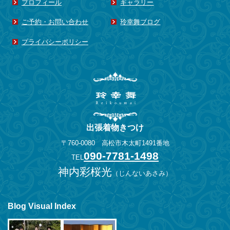
プロフィール
ギャラリー
2014年6月
(3)
ご予約・お問い合わせ
玲幸舞ブログ
2014年5月
(1)
2014年4月
(3)
プライバシーポリシー
2014年3月
(2)
2014年2月
(1)
2013年11月
(1)
2013年10月
(1)
2013年8月
(2)
出張着物きつけ
2013年6月
(1)
〒760-0080 高松市木太町1491番地
2013年5月
(1)
090-7781-1498
TEL
2013年4月
(3)
神内彩桜光
（
じんないあさみ
）
2013年3月
(1)
2013年2月
(1)
2012年12月
(1)
Blog Visual Index
2012年7月
(1)