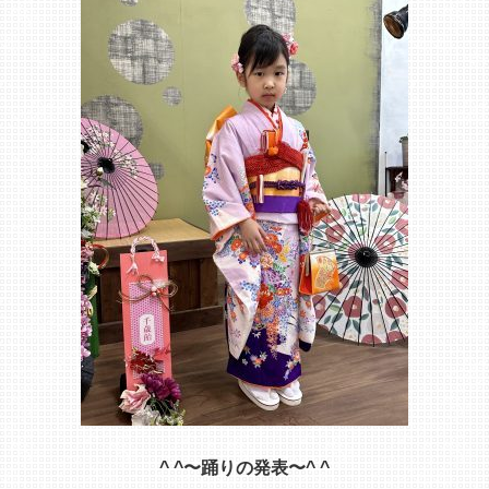
^ ^〜踊りの発表〜^ ^