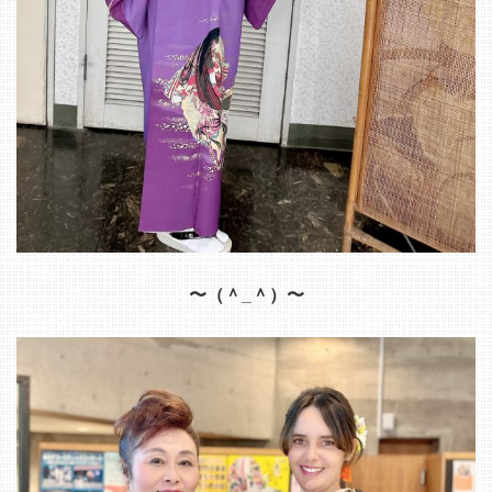
〜（＾_＾）〜